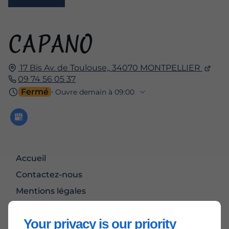
17 Bis Av. de Toulouse,,
34070
MONTPELLIER
09 74 56 05 37
Fermé
⋅ Ouvre demain à 09:00
Accueil
Contactez-nous
Mentions légales
Plan du site
Your privacy is our priority