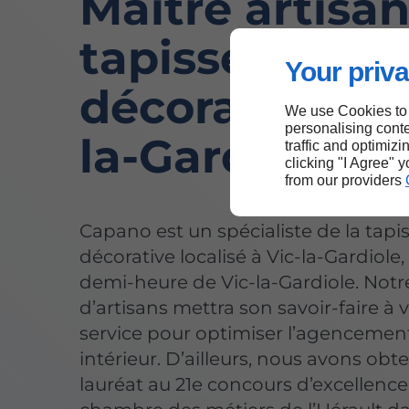
Maître artisa
tapisserie
Your priva
décorative à V
We use Cookies to
personalising conte
la-Gardiole
traffic and optimizi
clicking "I Agree" 
from our providers
Capano est un spécialiste de la tapis
décorative localisé à Vic-la-Gardiole,
demi-heure de Vic-la-Gardiole. Not
d’artisans mettra son savoir-faire à 
service pour optimiser l’agencemen
intérieur. D’ailleurs, nous avons obt
lauréat au 21e concours d’excellence