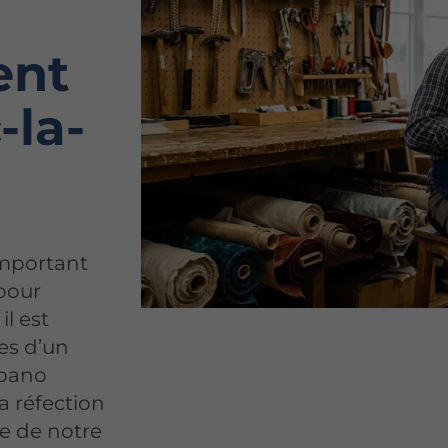
ent
-la-
important
 pour
il est
es d’un
apano
a réfection
e de notre