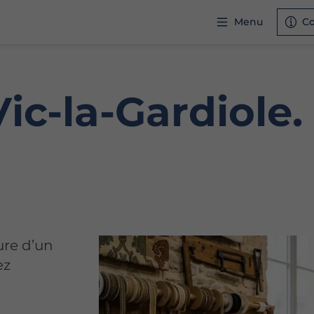
Menu
Co
Vic-la-Gardiole.
ure d’un
ez