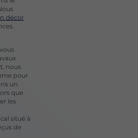
ns le
 Nous
un décor
nces.
 vous
ravaux
t, nous
amme pour
ons un
cors que
er les
al situé à
éçus de