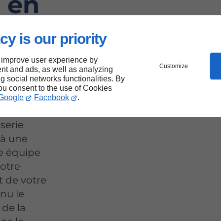
n en
cy is our priority
ic-
 improve user experience by
Customize
nt and ads, as well as analyzing
ng social networks functionalities. By
you consent to the use of Cookies
Google
Facebook
.
serie
 à une
re équipe
votre
t de votre
enu le
 de la