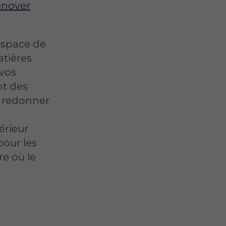
énover
 espace de
atières
 vos
nt des
r redonner
érieur
pour les
re où le